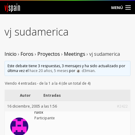
vj
spain
MENÚ
Comunidad
vj sudamerica
Foros
Noticias
Inicio
›
Foros
›
Proyectos
›
Meetings
›
vj sudamerica
Vjspain
Este debate tiene 3 respuestas, 3 mensajes y ha sido actualizado por
última vez el
hace 20 años, 5 meses
por
d3mian
.
Ayuda
Viendo 4 entradas - de la 1 a la 4 (de un total de 4)
Contacto
Autor
Entradas
16 diciembre, 2005 a las 1:56
#2422
Entrar
rulox
Participante
Crear Cuenta