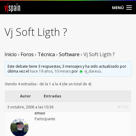
vj
spain
MENÚ
Comunidad
Vj Soft Ligth ?
Foros
Noticias
Inicio
›
Foros
›
Técnica
›
Software
›
Vj Soft Ligth ?
Vjspain
Este debate tiene 3 respuestas, 3 mensajes y ha sido actualizado por
última vez el
hace 19 años, 10 meses
por
vj_dareus
.
Ayuda
Viendo 4 entradas - de la 1 a la 4 (de un total de 4)
Contacto
Autor
Entradas
3 octubre, 2006 a las 10:36
#7723
Entrar
emilio
Participante
Crear Cuenta