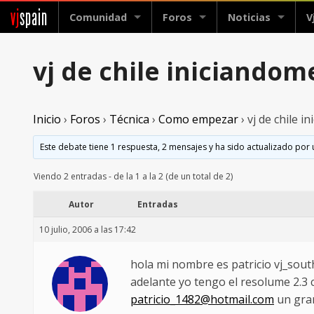
vj
spain
Comunidad
Foros
Noticias
V
vj de chile iniciandom
Inicio
›
Foros
›
Técnica
›
Como empezar
›
vj de chile i
Este debate tiene 1 respuesta, 2 mensajes y ha sido actualizado por 
Viendo 2 entradas - de la 1 a la 2 (de un total de 2)
Autor
Entradas
10 julio, 2006 a las 17:42
hola mi nombre es patricio vj_sout
adelante yo tengo el resolume 2.3
patricio_1482@hotmail.com
un gran