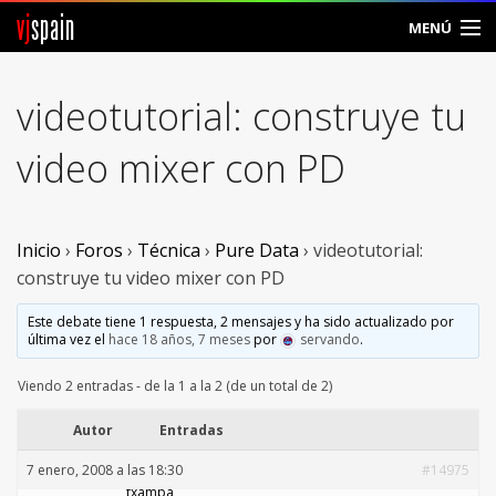
vj
spain
MENÚ
Comunidad
videotutorial: construye tu
Foros
video mixer con PD
Noticias
Vjspain
Inicio
›
Foros
›
Técnica
›
Pure Data
›
videotutorial:
construye tu video mixer con PD
Ayuda
Este debate tiene 1 respuesta, 2 mensajes y ha sido actualizado por
última vez el
hace 18 años, 7 meses
por
servando
.
Contacto
Viendo 2 entradas - de la 1 a la 2 (de un total de 2)
Entrar
Autor
Entradas
Crear Cuenta
7 enero, 2008 a las 18:30
#14975
txampa