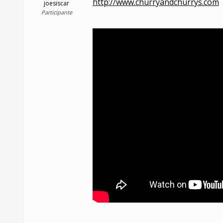
http://www.churryandchurrys.com
joesiscar
Participante