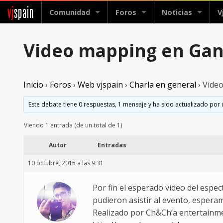
vj
spain
Comunidad
Foros
Noticias
V
Video mapping en Gan
Inicio
›
Foros
›
Web vjspain
›
Charla en general
›
Vide
Este debate tiene 0 respuestas, 1 mensaje y ha sido actualizado por 
Viendo 1 entrada (de un total de 1)
Autor
Entradas
10 octubre, 2015 a las 9:31
Por fin el esperado vídeo del espe
pudieron asistir al evento, espera
Realizado por Ch&Ch’a entertainm