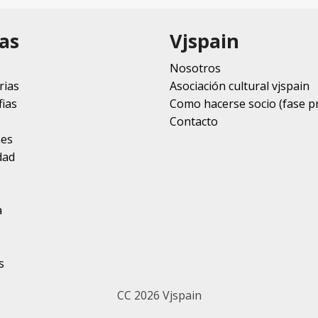
as
Vjspain
Nosotros
rias
Asociación cultural vjspain
ias
Como hacerse socio (fase p
Contacto
nes
dad
a
s
CC 2026 Vjspain