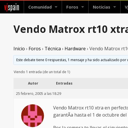
vj
spain
Comunidad
Foros
Noticias
V
Vendo Matrox rt10 xtr
Inicio
›
Foros
›
Técnica
›
Hardware
›
Vendo Matrox rt1
Este debate tiene 0 respuestas, 1 mensaje y ha sido actualizado por 
Viendo 1 entrada (de un total de 1)
Autor
Entradas
25 febrero, 2005 a las 18:29
Vendo Matrox rt10 xtra en perfect
garantÃ­a hasta el 1 de octubre del
Por la compra te llevas el siguiente