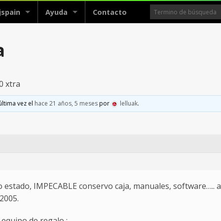
jspain
Ayuda
Contacto
a
0 xtra
última vez el
hace 21 años, 5 meses
por
lelluak
.
o estado, IMPECABLE conservo caja, manuales, software….. a
 2005.
 equipo de regalo :