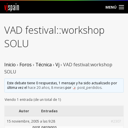
vj
spain
MENÚ
Comunidad
VAD festival::workshop
Foros
SOLU
Noticias
Vjspain
Inicio
›
Foros
›
Técnica
›
Vj
›
VAD festival::workshop
SOLU
Ayuda
Este debate tiene 0 respuestas, 1 mensaje y ha sido actualizado por
última vez el
hace 20 años, 8 meses
por
post_perdidos
.
Contacto
Viendo 1 entrada (de un total de 1)
Entrar
Autor
Entradas
Crear Cuenta
15 noviembre, 2005 a las 9:28
#2307
post_perdidos