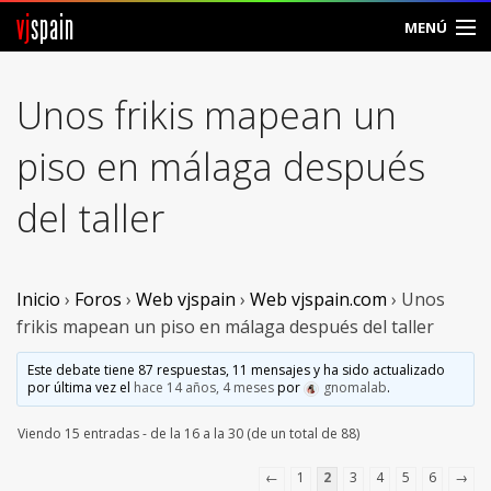
vj
spain
MENÚ
Comunidad
Unos frikis mapean un
Foros
piso en málaga después
Noticias
del taller
Vjspain
Ayuda
Inicio
›
Foros
›
Web vjspain
›
Web vjspain.com
›
Unos
frikis mapean un piso en málaga después del taller
Contacto
Este debate tiene 87 respuestas, 11 mensajes y ha sido actualizado
por última vez el
hace 14 años, 4 meses
por
gnomalab
.
Entrar
Viendo 15 entradas - de la 16 a la 30 (de un total de 88)
Crear Cuenta
←
1
2
3
4
5
6
→