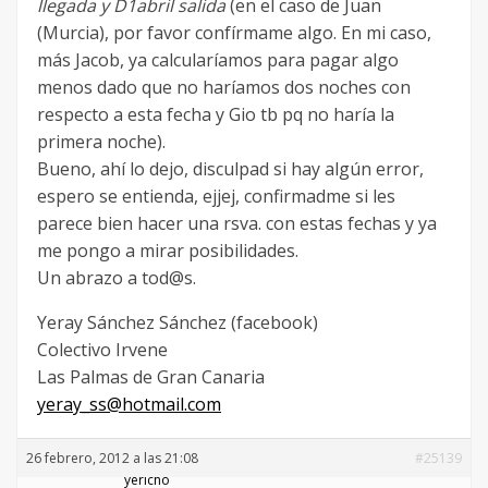
llegada y D1abril salida
(en el caso de Juan
(Murcia), por favor confírmame algo. En mi caso,
más Jacob, ya calcularíamos para pagar algo
menos dado que no haríamos dos noches con
respecto a esta fecha y Gio tb pq no haría la
primera noche).
Bueno, ahí lo dejo, disculpad si hay algún error,
espero se entienda, ejjej, confirmadme si les
parece bien hacer una rsva. con estas fechas y ya
me pongo a mirar posibilidades.
Un abrazo a tod@s.
Yeray Sánchez Sánchez (facebook)
Colectivo Irvene
Las Palmas de Gran Canaria
yeray_ss@hotmail.com
26 febrero, 2012 a las 21:08
#25139
yericho