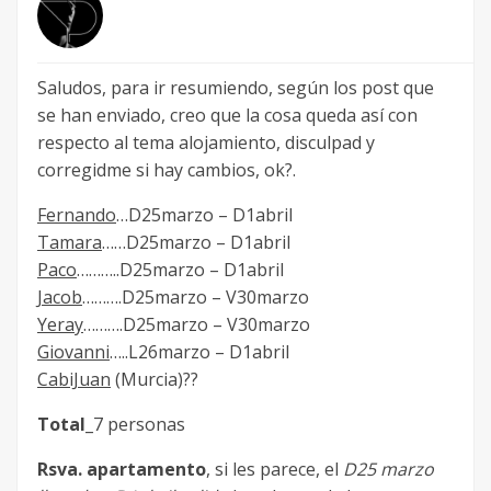
Saludos, para ir resumiendo, según los post que
se han enviado, creo que la cosa queda así con
respecto al tema alojamiento, disculpad y
corregidme si hay cambios, ok?.
Fernando
…D25marzo – D1abril
Tamara
……D25marzo – D1abril
Paco
………..D25marzo – D1abril
Jacob
……….D25marzo – V30marzo
Yeray
……….D25marzo – V30marzo
Giovanni
…..L26marzo – D1abril
CabiJuan
(Murcia)??
Total
_7 personas
Rsva. apartamento
, si les parece, el
D25 marzo