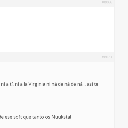
#8066
#8073
a tí, ni a la Virginia ni ná de ná de ná… así te
e ese soft que tanto os Nuuksta!