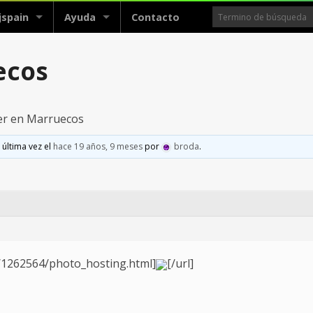
jspain
Ayuda
Contacto
ecos
r en Marruecos
 última vez el
hace 19 años, 9 meses
por
broda
.
g/1262564/photo_hosting.html]
[/url]