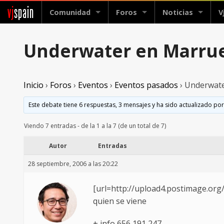
vj
spain
Comunidad
Foros
Noticias
V
Underwater en Marru
Inicio
›
Foros
›
Eventos
›
Eventos pasados
›
Underwate
Este debate tiene 6 respuestas, 3 mensajes y ha sido actualizado por
Viendo 7 entradas - de la 1 a la 7 (de un total de 7)
Autor
Entradas
28 septiembre, 2006 a las 20:22
[url=http://upload4.postimage.or
quien se viene
+ info 656 191 247