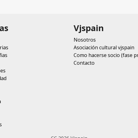
as
Vjspain
Nosotros
rias
Asociación cultural vjspain
ias
Como hacerse socio (fase p
Contacto
nes
dad
a
s