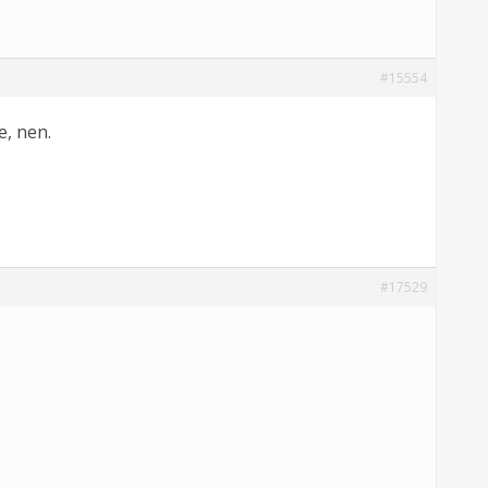
#15554
e, nen.
#17529