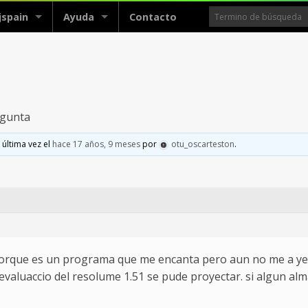
jspain
Ayuda
Contacto
egunta
 última vez el
hace 17 años, 9 meses
por
otu_oscarteston
.
rque es un programa que me encanta pero aun no me a yega
 evaluaccio del resolume 1.51 se pude proyectar. si algun al