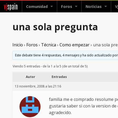
vj
spain
Comunidad
Foros
Noticias
V
una sola pregunta
Inicio
›
Foros
›
Técnica
›
Como empezar
›
una sola pr
Este debate tiene 4 respuestas, 4 mensajes y ha sido actualizado por
Viendo 5 entradas - de la 1 a la 5 (de un total de 5)
Autor
Entradas
13 noviembre, 2008 a las 21:16
familia me e comprado resolume po
gustaria saber si con la version de
agradecido.