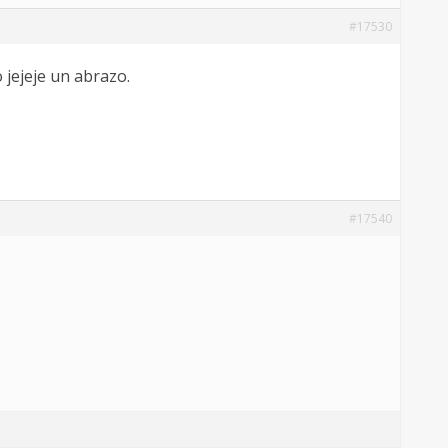
#17530
jejeje un abrazo.
#17540