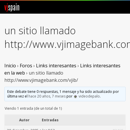
vj
spain
Comunidad
un sitio llamado
Foros
http://www.vjimagebank.com
Noticias
Vjspain
Inicio
›
Foros
›
Links interesantes
›
Links interesantes
en la web
›
un sitio llamado
Ayuda
http://www.vjimagebank.com/vjib/
Contacto
Este debate tiene 0 respuestas, 1 mensaje y ha sido actualizado por
última vez el
hace 20 años, 7 meses
por
videodepalo
.
Entrar
Viendo 1 entrada (de un total de 1)
Crear Cuenta
Autor
Entradas