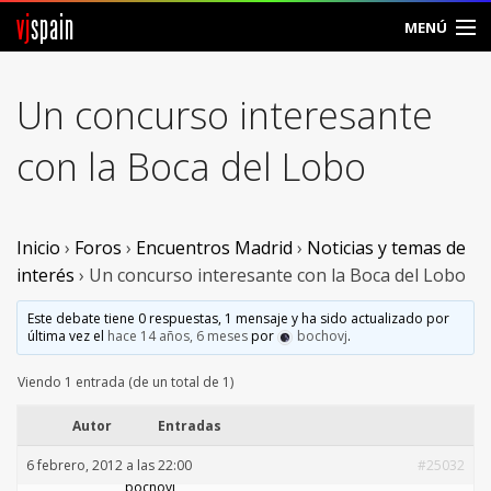
vj
spain
MENÚ
Comunidad
Un concurso interesante
Foros
con la Boca del Lobo
Noticias
Vjspain
Inicio
›
Foros
›
Encuentros Madrid
›
Noticias y temas de
interés
›
Un concurso interesante con la Boca del Lobo
Ayuda
Este debate tiene 0 respuestas, 1 mensaje y ha sido actualizado por
última vez el
hace 14 años, 6 meses
por
bochovj
.
Contacto
Viendo 1 entrada (de un total de 1)
Entrar
Autor
Entradas
Crear Cuenta
6 febrero, 2012 a las 22:00
#25032
bochovj