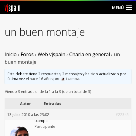
vj
spain
MENÚ
Comunidad
un buen montaje
Foros
Noticias
Inicio
›
Foros
›
Web vjspain
›
Charla en general
›
un
buen montaje
Vjspain
Este debate tiene 2 respuestas, 2 mensajes y ha sido actualizado por
última vez el
hace 16 años
por
txampa
.
Ayuda
Viendo 3 entradas - de la 1 a la 3 (de un total de 3)
Contacto
Autor
Entradas
Entrar
13 julio, 2010 a las 23:02
#22345
txampa
Crear Cuenta
Participante