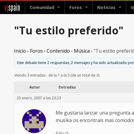
vj
spain
Comunidad
Foros
Noticias
V
"Tu estilo preferido"
Inicio
›
Foros
›
Contenido
›
Música
›
"Tu estilo preferi
Este debate tiene 2 respuestas, 2 mensajes y ha sido actualizado por
Viendo 3 entradas - de la 1 a la 3 (de un total de 3)
Autor
Entradas
25 enero, 2007 a las 23:23
Me gustaria lanzar una pregunta ab
musika os encontrais mas comodos
SAlu2