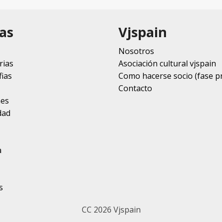
as
Vjspain
Nosotros
rias
Asociación cultural vjspain
ias
Como hacerse socio (fase p
Contacto
nes
dad
a
s
CC 2026 Vjspain