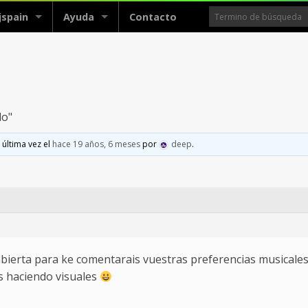
jspain
Ayuda
Contacto
do"
 última vez el
hace 19 años, 6 meses
por
deep
.
ierta para ke comentarais vuestras preferencias musicales, 
 haciendo visuales