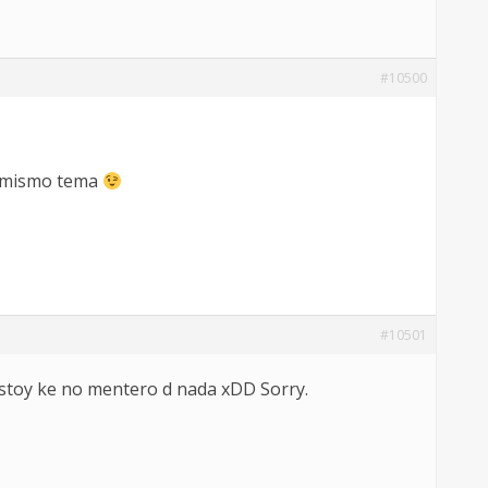
#10500
el mismo tema
#10501
 estoy ke no mentero d nada xDD Sorry.