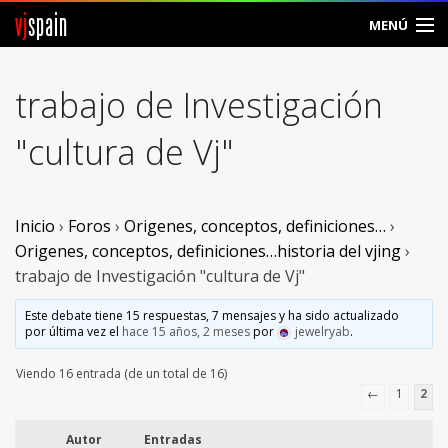
vj
spain
MENÚ
Comunidad
trabajo de Investigación
Foros
"cultura de Vj"
Noticias
Vjspain
Inicio
›
Foros
›
Origenes, conceptos, definiciones…
›
Origenes, conceptos, definiciones…historia del vjing
›
Ayuda
trabajo de Investigación "cultura de Vj"
Contacto
Este debate tiene 15 respuestas, 7 mensajes y ha sido actualizado
por última vez el
hace 15 años, 2 meses
por
jewelryab
.
Entrar
Viendo 16 entrada (de un total de 16)
←
1
2
Crear Cuenta
Autor
Entradas