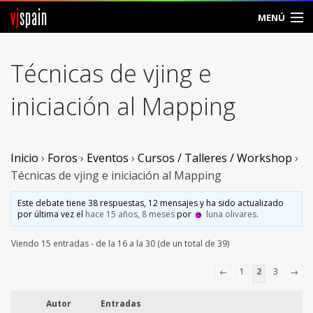
vj
spain
MENÚ
Comunidad
Técnicas de vjing e
Foros
iniciación al Mapping
Noticias
Vjspain
Inicio
›
Foros
›
Eventos
›
Cursos / Talleres / Workshop
›
Técnicas de vjing e iniciación al Mapping
Ayuda
Este debate tiene 38 respuestas, 12 mensajes y ha sido actualizado
por última vez el
hace 15 años, 8 meses
por
luna olivares
.
Contacto
Viendo 15 entradas - de la 16 a la 30 (de un total de 39)
Entrar
←
1
2
3
→
Crear Cuenta
Autor
Entradas