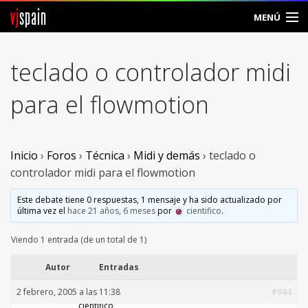
vj
spain
MENÚ
Comunidad
teclado o controlador midi
Foros
para el flowmotion
Noticias
Vjspain
Inicio
›
Foros
›
Técnica
›
Midi y demás
›
teclado o
controlador midi para el flowmotion
Ayuda
Este debate tiene 0 respuestas, 1 mensaje y ha sido actualizado por
última vez el
hace 21 años, 6 meses
por
cientifico
.
Contacto
Viendo 1 entrada (de un total de 1)
Entrar
Autor
Entradas
Crear Cuenta
2 febrero, 2005 a las 11:38
#944
cientifico