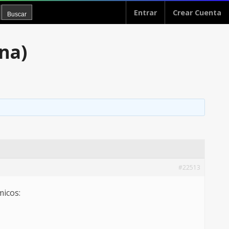
Entrar
Crear Cuenta
na)
#22513
micos: