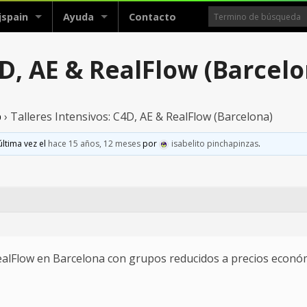
jspain
Ayuda
Contacto
4D, AE & RealFlow (Barcelo
p
›
Talleres Intensivos: C4D, AE & RealFlow (Barcelona)
última vez el
hace 15 años, 12 meses
por
isabelito pinchapinzas
.
RealFlow en Barcelona con grupos reducidos a precios econó