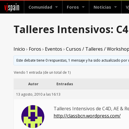
vj
spain
Comunidad
Foros
Noticias
V
Talleres Intensivos: C
Inicio
›
Foros
›
Eventos
›
Cursos / Talleres / Worksho
Este debate tiene 0 respuestas, 1 mensaje y ha sido actualizado por 
Viendo 1 entrada (de un total de 1)
Autor
Entradas
13 agosto, 2010 a las 16:13
Talleres Intensivos de C4D, AE & 
http://classbcn.wordpress.com/