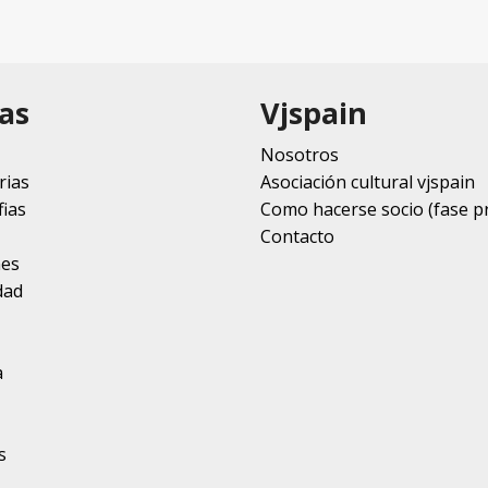
as
Vjspain
Nosotros
rias
Asociación cultural vjspain
ias
Como hacerse socio (fase p
Contacto
nes
dad
a
s