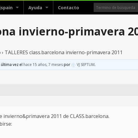
jspain
Ayuda
Contacto
ona invierno-primavera 2
p
›
TALLERES class.barcelona invierno-primavera 2011
 última vez el
hace 15 años, 7 meses
por
VJ SEPTUM
.
 de invierno&primavera 2011 de CLASS.barcelona.
birse: