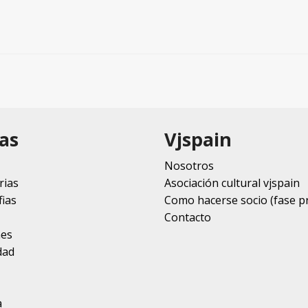
as
Vjspain
Nosotros
rias
Asociación cultural vjspain
ias
Como hacerse socio (fase p
Contacto
nes
dad
a