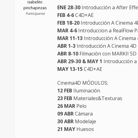
isabelito
ENE 28-30
Introducción a After Effe
pinchapinzas
Participante
FEB 4-6
C4D+AE
FEB 18-20
Introducción A Cinema 4
MAR 4-6
Introduccion a RealFlow P
MAR 11-13
Introducción A Cinema 
ABR 1-3
Introducción A Cinema 4D 
ABR 8-10
Filmación con MARKII 5D 
ABR 29-30 & MAY 1
Introducción a 
MAY 13-15
C4D+AE
Cinema4D MÓDULOS:
12 FEB
Iluminación
23 FEB
Materiales&Texturas
26 MAR
Pelo
09 ABR
Cámara
30 ABR
Modelaje
21 MAY
Huesos