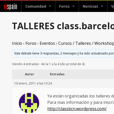
vj
spain
Comunidad
Foros
Noticias
V
TALLERES class.barcel
Inicio
›
Foros
›
Eventos
›
Cursos / Talleres / Worksho
Este debate tiene 3 respuestas, 2 mensajes y ha sido actualizado por
Viendo 4 entradas - de la 1 a la 4 (de un total de 4)
Autor
Entradas
10 enero, 2011 a las 13:24
Ya están organizadas los talleres
Para mas información y para inscri
http://classbcn.wordpress.com/