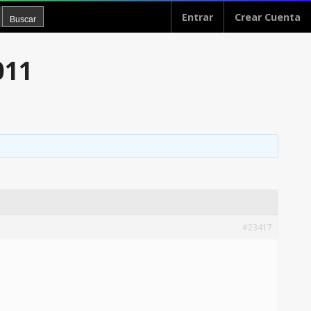
Entrar
Crear Cuenta
011
#23417