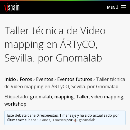
vj
spain
MENÚ
Comunidad
Taller técnica de Video
Foros
mapping en ÁRTyCO,
Noticias
Sevilla. por Gnomalab
Vjspain
Ayuda
Inicio
›
Foros
›
Eventos
›
Eventos futuros
›
Taller técnica
de Video mapping en ÁRTyCO, Sevilla. por Gnomalab
Contacto
Etiquetado:
gnomalab
,
mapping
,
Taller
,
video mapping
,
workshop
Entrar
Este debate tiene 0 respuestas, 1 mensaje y ha sido actualizado por
Crear Cuenta
última vez el
hace 12 años, 3 meses
por
gnomalab
.