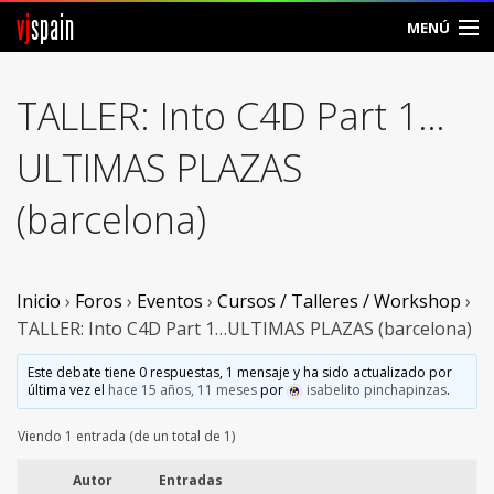
vj
spain
MENÚ
Comunidad
TALLER: Into C4D Part 1…
Foros
ULTIMAS PLAZAS
Noticias
(barcelona)
Vjspain
Ayuda
Inicio
›
Foros
›
Eventos
›
Cursos / Talleres / Workshop
›
TALLER: Into C4D Part 1…ULTIMAS PLAZAS (barcelona)
Contacto
Este debate tiene 0 respuestas, 1 mensaje y ha sido actualizado por
última vez el
hace 15 años, 11 meses
por
isabelito pinchapinzas
.
Entrar
Viendo 1 entrada (de un total de 1)
Crear Cuenta
Autor
Entradas