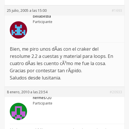
25 julio, 2005 a las 15:00
#1693
bellabestia
Participante
Bien, me piro unos dÃ­as con el craker del
resolume 2.2 a cuestas y material para loops. En
cuatro dÃ­as les cuento cÃ³mo me fue la cosa.
Gracias por contestar tan rÃ¡pido.
Saludos desde lusitania.
8 enero, 2010 a las 23:54
#20933
hermes720
Participante