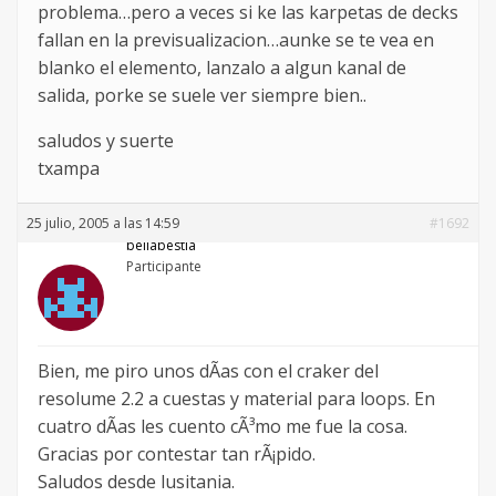
problema…pero a veces si ke las karpetas de decks
fallan en la previsualizacion…aunke se te vea en
blanko el elemento, lanzalo a algun kanal de
salida, porke se suele ver siempre bien..
saludos y suerte
txampa
25 julio, 2005 a las 14:59
#1692
bellabestia
Participante
Bien, me piro unos dÃ­as con el craker del
resolume 2.2 a cuestas y material para loops. En
cuatro dÃ­as les cuento cÃ³mo me fue la cosa.
Gracias por contestar tan rÃ¡pido.
Saludos desde lusitania.