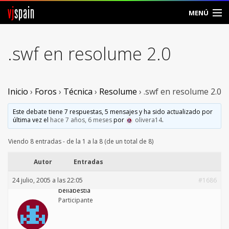
vj
spain
MENÚ
Comunidad
.swf en resolume 2.0
Foros
Noticias
Inicio
›
Foros
›
Técnica
›
Resolume
›
.swf en resolume 2.0
Vjspain
Este debate tiene 7 respuestas, 5 mensajes y ha sido actualizado por
última vez el
hace 7 años, 6 meses
por
olivera14
.
Ayuda
Viendo 8 entradas - de la 1 a la 8 (de un total de 8)
Contacto
Autor
Entradas
24 julio, 2005 a las 22:05
#1686
Entrar
bellabestia
Participante
Crear Cuenta