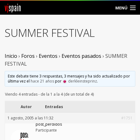
vj
spain
MENÚ
Comunidad
SUMMER FESTIVAL
Foros
Noticias
Inicio
›
Foros
›
Eventos
›
Eventos pasados
›
SUMMER
FESTIVAL
Vjspain
Este debate tiene 3 respuestas, 3 mensajes y ha sido actualizado por
última vez el
hace 21 años
por
derkleinsteprinz
.
Ayuda
Viendo 4 entradas - de la 1 a la 4 (de un total de 4)
Contacto
Autor
Entradas
Entrar
1 agosto, 2005 a las 11:32
#1751
post_perdidos
Crear Cuenta
Participante