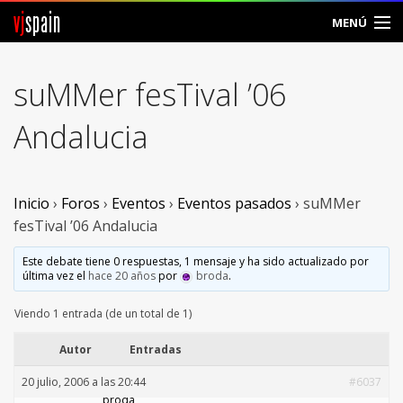
vj
spain
MENÚ
Comunidad
suMMer fesTival ’06
Foros
Andalucia
Noticias
Vjspain
Inicio
›
Foros
›
Eventos
›
Eventos pasados
›
suMMer
fesTival ’06 Andalucia
Ayuda
Este debate tiene 0 respuestas, 1 mensaje y ha sido actualizado por
última vez el
hace 20 años
por
broda
.
Contacto
Viendo 1 entrada (de un total de 1)
Entrar
Autor
Entradas
Crear Cuenta
20 julio, 2006 a las 20:44
#6037
broda