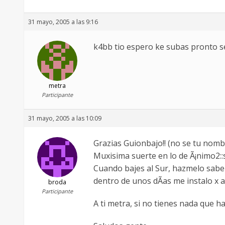
31 mayo, 2005 a las 9:16
k4bb tio espero ke subas pronto se
metra
Participante
31 mayo, 2005 a las 10:09
Grazias Guionbajo!! (no se tu nombr
Muxisima suerte en lo de Ã¡nimo2:
Cuando bajes al Sur, hazmelo saber 
dentro de unos dÃ­as me instalo x al
broda
Participante
A ti metra, si no tienes nada que h