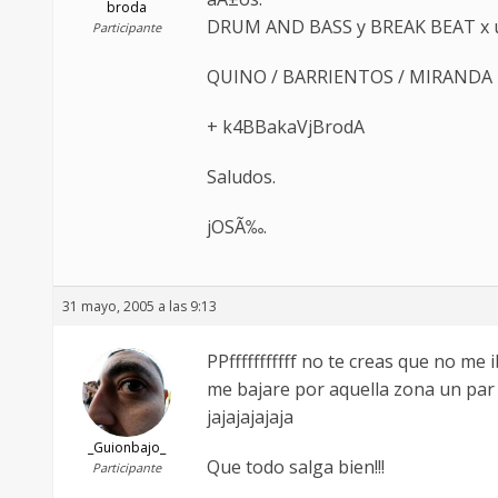
broda
DRUM AND BASS y BREAK BEAT x u
Participante
QUINO / BARRIENTOS / MIRANDA
+ k4BBakaVjBrodA
Saludos.
jOSÃ‰.
31 mayo, 2005 a las 9:13
PPfffffffffff no te creas que no me
me bajare por aquella zona un par
jajajajajaja
_Guionbajo_
Que todo salga bien!!!
Participante