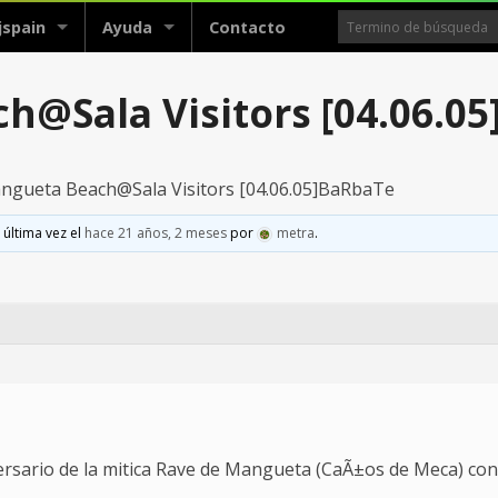
jspain
Ayuda
Contacto
h@Sala Visitors [04.06.0
angueta Beach@Sala Visitors [04.06.05]BaRbaTe
 última vez el
hace 21 años, 2 meses
por
metra
.
versario de la mitica Rave de Mangueta (CaÃ±os de Meca) con