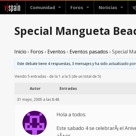
vj
spain
Comunidad
Foros
Noticias
V
Special Mangueta Beac
Inicio
›
Foros
›
Eventos
›
Eventos pasados
›
Special M
Este debate tiene 4 respuestas, 3 mensajes y ha sido actualizado por
Viendo 5 entradas - de la 1 a la 5 (de un total de 5)
Autor
Entradas
31 mayo, 2005 a las 8:48
Hola a todos:
Este sabado 4 se celebrarÃ¡ el Ani
aÃ±os.