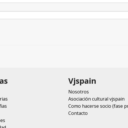
as
Vjspain
Nosotros
rias
Asociación cultural vjspain
ias
Como hacerse socio (fase p
Contacto
nes
dad