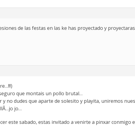
siones de las festas en las ke has proyectado y proyectara
e…!!!)
:seguro que montais un pollo brutal…
y no dudes que aparte de solesito y playita, uniremos nuestra
lÃ­…jo jo…
acer este sabado, estas invitado a venirte a pinxar conmigo en