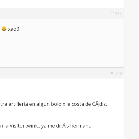
#1377
s
xao0
#1379
 artilleria en algun bolo x la costa de CÃ¡diz,
 la Visitor :wink:, ya me dirÃ¡s hermano.