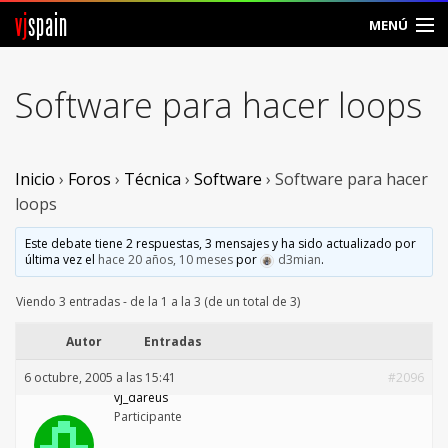
vj
spain
MENÚ
Comunidad
Software para hacer loops
Foros
Noticias
Inicio
›
Foros
›
Técnica
›
Software
›
Software para hacer
loops
Vjspain
Este debate tiene 2 respuestas, 3 mensajes y ha sido actualizado por
última vez el
hace 20 años, 10 meses
por
d3mian
.
Ayuda
Viendo 3 entradas - de la 1 a la 3 (de un total de 3)
Contacto
Autor
Entradas
Entrar
6 octubre, 2005 a las 15:41
#2096
vj_dareus
Crear Cuenta
Participante