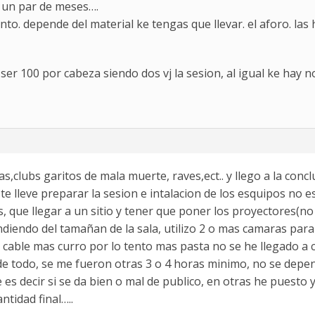
a un par de meses….
nto. depende del material ke tengas que llevar. el aforo. las h
ser 100 por cabeza siendo dos vj la sesion, al igual ke hay 
as,clubs garitos de mala muerte, raves,ect.. y llego a la c
e lleve preparar la sesion e intalacion de los esquipos no e
s, que llegar a un sitio y tener que poner los proyectores(no
iendo del tamañan de la sala, utilizo 2 o mas camaras para 
 cable mas curro por lo tento mas pasta no se he llegado a 
 de todo, se me fueron otras 3 o 4 horas minimo, no se depen
es decir si se da bien o mal de publico, en otras he puesto 
tidad final…..