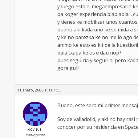
y luego esta el megaempresario ke 
pa koger experiencia blablabla… cua
y tienes ke mobilizar unos cuanto
bueno aki kada uno ke se mida a s
y ke no parezka ke no me lo ago d
animo ke esto es kit de la kuestion!!
baia txapa ke os e dau nop?
pues seguiria,y seguiria, pero kad
gora gu!!!!
11 enero, 2006 a las 7:55
Bueno, este sera mi primer mensaje 
Soy de valladolid, y aki no hay cas
conocer por su residencia en Space
kidvisual
Participante