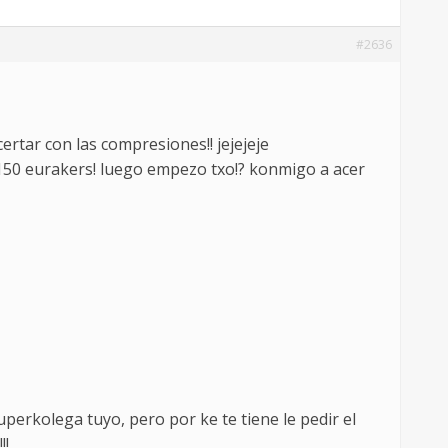
#2636
rtar con las compresiones!! jejejeje
 150 eurakers! luego empezo txo!? konmigo a acer
perkolega tuyo, pero por ke te tiene le pedir el
!!