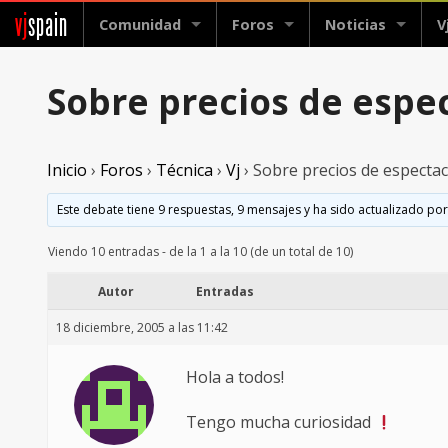
vj
spain
Comunidad
Foros
Noticias
V
Sobre precios de espe
Inicio
›
Foros
›
Técnica
›
Vj
›
Sobre precios de especta
Este debate tiene 9 respuestas, 9 mensajes y ha sido actualizado por
Viendo 10 entradas - de la 1 a la 10 (de un total de 10)
Autor
Entradas
18 diciembre, 2005 a las 11:42
Hola a todos!
Tengo mucha curiosidad