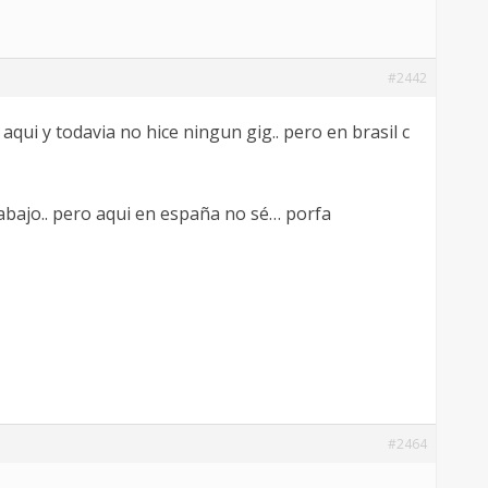
#2442
qui y todavia no hice ningun gig.. pero en brasil c
abajo.. pero aqui en españa no sé… porfa
#2464