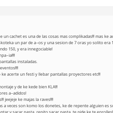
 un cachet es una de las cosas mas complikadas!!! mas ke ace
skoteka un par de a–os y una sesion de 7 oras yo solito era
ndo 150, y era innegociable!
a–ia!!!!
antallas instaladas.
ventos!!!!
e acerte un festi y llebar pantallas proyectores etc!!!
ontaje y de ke kede bien KLA!!!
lores a–adidos!
! jeejeje ke majas la raves!!!!
as a veces son komo los donetes, ke de repente alguien es su
ar y sacar pasta, repito sacar pasta, te pide ke te enrolles!!