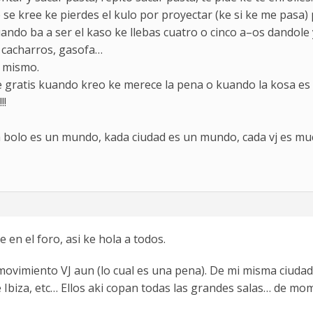
se kree ke pierdes el kulo por proyectar (ke si ke me pasa)
ndo ba a ser el kaso ke llebas cuatro o cinco a–os dandole 
s cacharros, gasofa…
i mismo.
e gratis kuando kreo ke merece la pena o kuando la kosa es 
!!
a bolo es un mundo, kada ciudad es un mundo, cada vj es mu
en el foro, asi ke hola a todos.
i movimiento VJ aun (lo cual es una pena). De mi misma ciudad
 Ibiza, etc… Ellos aki copan todas las grandes salas… de m