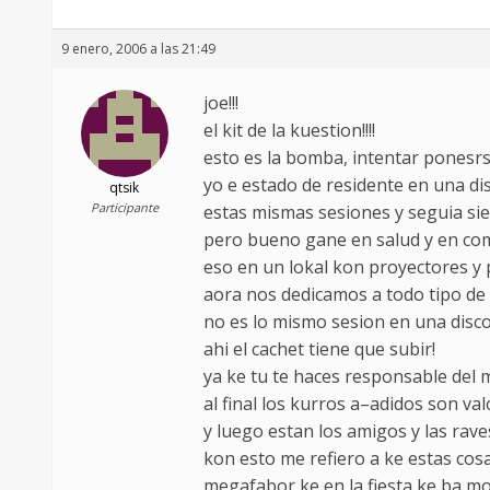
9 enero, 2006 a las 21:49
joe!!!
el kit de la kuestion!!!!
esto es la bomba, intentar ponesrse
yo e estado de residente en una di
qtsik
Participante
estas mismas sesiones y seguia sie
pero bueno gane en salud y en comp
eso en un lokal kon proyectores y p
aora nos dedicamos a todo tipo de e
no es lo mismo sesion en una disco k
ahi el cachet tiene que subir!
ya ke tu te haces responsable del m
al final los kurros a–adidos son va
y luego estan los amigos y las raves!!
kon esto me refiero a ke estas cos
megafabor ke en la fiesta ke ba mont