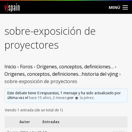
vj
spain
MENÚ
Comunidad
sobre-exposición de
Foros
proyectores
Noticias
Vjspain
Inicio
›
Foros
›
Origenes, conceptos, definiciones…
›
Origenes, conceptos, definiciones…historia del vjing
›
Ayuda
sobre-exposición de proyectores
Contacto
Este debate tiene 0 respuestas, 1 mensaje y ha sido actualizado por
última vez el
hace 15 años, 2 meses
por
la pérez
.
Entrar
Viendo 1 entrada (de un total de 1)
Crear Cuenta
Autor
Entradas