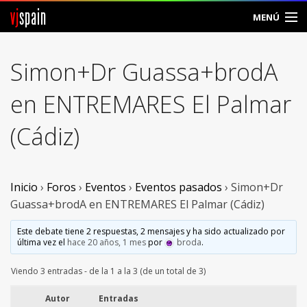
vj
spain
MENÚ
Comunidad
Simon+Dr Guassa+brodA
Foros
en ENTREMARES El Palmar
Noticias
(Cádiz)
Vjspain
Ayuda
Inicio
›
Foros
›
Eventos
›
Eventos pasados
›
Simon+Dr
Guassa+brodA en ENTREMARES El Palmar (Cádiz)
Contacto
Este debate tiene 2 respuestas, 2 mensajes y ha sido actualizado por
última vez el
hace 20 años, 1 mes
por
broda
.
Entrar
Viendo 3 entradas - de la 1 a la 3 (de un total de 3)
Crear Cuenta
Autor
Entradas