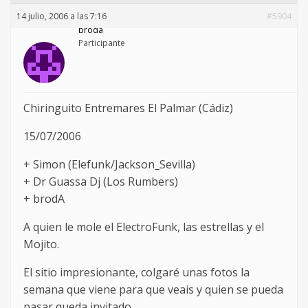
14 julio, 2006 a las 7:16
#5904
broda
Participante
Chiringuito Entremares El Palmar (Cádiz)
15/07/2006
+ Simon (Elefunk/Jackson_Sevilla)
+ Dr Guassa Dj (Los Rumbers)
+ brodA
A quien le mole el ElectroFunk, las estrellas y el
Mojito.
El sitio impresionante, colgaré unas fotos la
semana que viene para que veais y quien se pueda
pasar queda invitado.