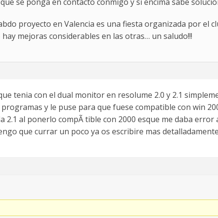
 que se ponga en contacto conmigo y si encima sabe solucio
bdo proyecto en Valencia es una fiesta organizada por el clu
o hay mejoras considerables en las otras… un saludo!!!
 que tenia con el dual monitor en resolume 2.0 y 2.1 simplem
s programas y le puse para que fuese compatible con win 200
 la 2.1 al ponerlo compÃ tible con 2000 esque me daba error 
engo que currar un poco ya os escribire mas detalladamente 