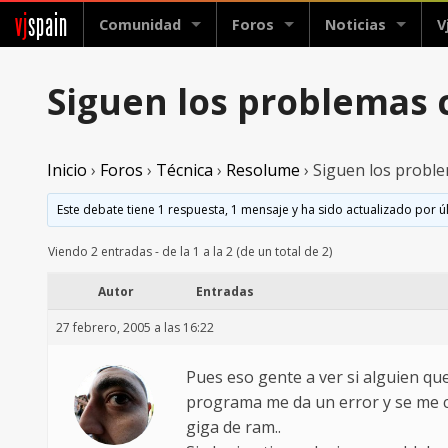
vj
spain
Comunidad
Foros
Noticias
V
Siguen los problemas 
Inicio
›
Foros
›
Técnica
›
Resolume
›
Siguen los probl
Este debate tiene 1 respuesta, 1 mensaje y ha sido actualizado por ú
Viendo 2 entradas - de la 1 a la 2 (de un total de 2)
Autor
Entradas
27 febrero, 2005 a las 16:22
Pues eso gente a ver si alguien qu
programa me da un error y se me cie
giga de ram..