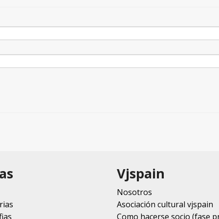
as
Vjspain
Nosotros
rias
Asociación cultural vjspain
ias
Como hacerse socio (fase p