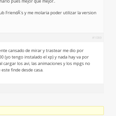
narlo pues mejor que mejor..
b FriendÂ´s y me molaria poder utilizar la version
#1089
ente cansado de mirar y trastear me dio por
0 (yo tengo instalado el xp) y nada hay va por
al cargar los avi, las animaciones y los mpgs no
este finde desde casa.