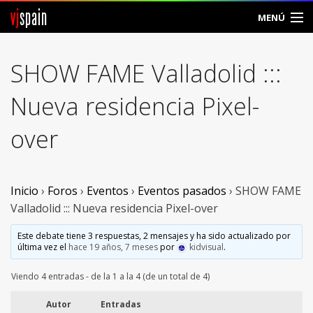
vj
spain
MENÚ
Comunidad
SHOW FAME Valladolid :::
Foros
Nueva residencia Pixel-
Noticias
over
Vjspain
Ayuda
Inicio
›
Foros
›
Eventos
›
Eventos pasados
›
SHOW FAME
Valladolid ::: Nueva residencia Pixel-over
Contacto
Este debate tiene 3 respuestas, 2 mensajes y ha sido actualizado por
última vez el
hace 19 años, 7 meses
por
kidvisual
.
Entrar
Viendo 4 entradas - de la 1 a la 4 (de un total de 4)
Crear Cuenta
Autor
Entradas