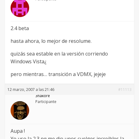
2.4 beta
hasta ahora, lo mejor de resolume.
quizás sea estable en la versión corriendo
Windows Vista¿
pero mientras… transición a VDMX, jejeje
12 marzo, 2007 a las 21:46
#11113
3ñakore
Participante
Aupa !
Yo uso la 2.3 pq me dio unos cuelges increibles la