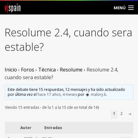
vj
spain
MENÚ
Comunidad
Resolume 2.4, cuando sera
Foros
estable?
Noticias
Vjspain
Inicio
›
Foros
›
Técnica
›
Resolume
›
Resolume 2.4,
cuando sera estable?
Ayuda
Este debate tiene 15 respuestas, 12 mensajes y ha sido actualizado
por última vez el
hace 17 años, 4 meses
por
malory.k
.
Contacto
Viendo 15 entradas - de la 1 a la 15 (de un total de 16)
Entrar
1
2
→
Crear Cuenta
Autor
Entradas