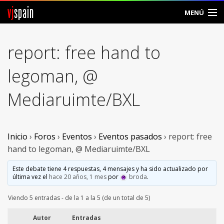
vj
spain
MENÚ
Comunidad
report: free hand to
Foros
legoman, @
Noticias
Mediaruimte/BXL
Vjspain
Ayuda
Inicio
›
Foros
›
Eventos
›
Eventos pasados
›
report: free
hand to legoman, @ Mediaruimte/BXL
Contacto
Este debate tiene 4 respuestas, 4 mensajes y ha sido actualizado por
última vez el
hace 20 años, 1 mes
por
broda
.
Entrar
Viendo 5 entradas - de la 1 a la 5 (de un total de 5)
Crear Cuenta
Autor
Entradas