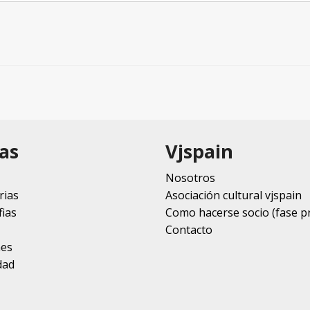
as
Vjspain
Nosotros
rias
Asociación cultural vjspain
ias
Como hacerse socio (fase p
Contacto
nes
dad