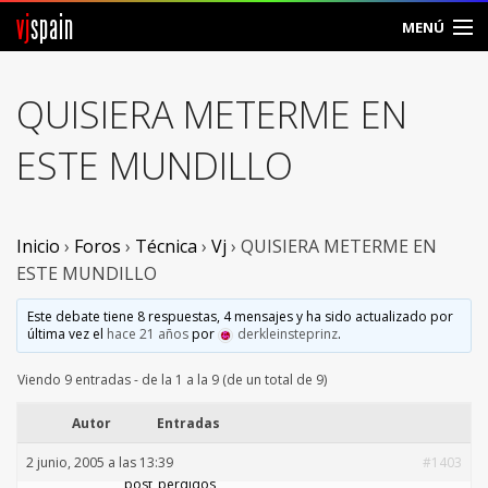
vj
spain
MENÚ
Comunidad
QUISIERA METERME EN
Foros
ESTE MUNDILLO
Noticias
Vjspain
Inicio
›
Foros
›
Técnica
›
Vj
›
QUISIERA METERME EN
ESTE MUNDILLO
Ayuda
Este debate tiene 8 respuestas, 4 mensajes y ha sido actualizado por
última vez el
hace 21 años
por
derkleinsteprinz
.
Contacto
Viendo 9 entradas - de la 1 a la 9 (de un total de 9)
Entrar
Autor
Entradas
Crear Cuenta
2 junio, 2005 a las 13:39
#1403
post_perdidos