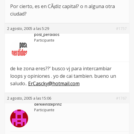
Por cierto, es en CÃ¡diz capital? o n alguna otra
ciudad?
2 agosto, 2005 a las 5:29
#1757
post_perdidos
Participante
de ke zona eres??’ busco vj para intercambiar
loops y opiniones . yo de cai tambien. bueno un
saludo..
ErCascky@hotmail.com
2 agosto, 2005 a las 15:06
#1767
derkleinsteprinz
Participante