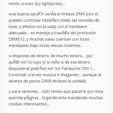
mmm, si eres dj y lightjockey…
una buena opciÃ³n serÃ­a el Arkaos DMX (con el
puedes controlar tambÃ­en todas las movidas de
luces y efectos en la sala) con el hardware
adecuado… se maneja a travÃ©s del protocolo
DMX512, y muchas salas cuentan con luces
manejadas bajo estas mesas-sistemas.
si dispones de dinero, de mucho dinero… por
quÃ© no? lo tuyo (y lo mÃ­o si de ese dinero
dispusiera) podrÃ­an ser los Panasonic DVJ-1…
Controlar a la vez musica e imagenes… aunque al
alcance de pocos (2600 dolares la unidad)
y para sesiones… solo tienes que pasarte por esta
querida pÃ¡gina… la gente esta mandando muchas
cosillas interesantes…