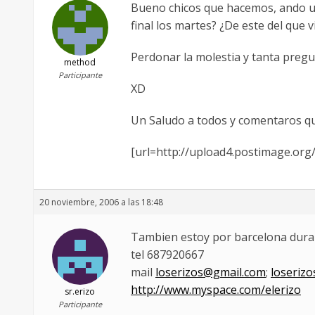
Bueno chicos que hacemos, ando un
final los martes? ¿De este del que 
Perdonar la molestia y tanta preg
method
Participante
XD
Un Saludo a todos y comentaros qu
[url=http://upload4.postimage.or
20 noviembre, 2006 a las 18:48
Tambien estoy por barcelona duran
tel 687920667
mail
loserizos@gmail.com
;
loseriz
http://www.myspace.com/elerizo
sr.erizo
Participante