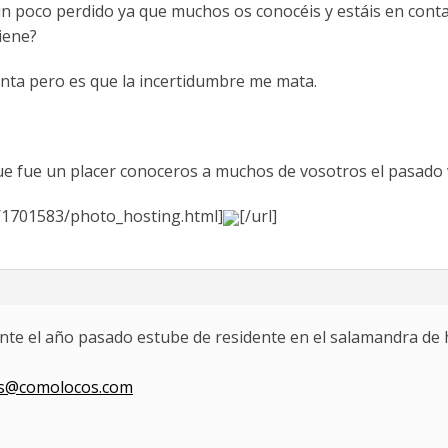
 poco perdido ya que muchos os conocéis y estáis en cont
viene?
unta pero es que la incertidumbre me mata.
e fue un placer conoceros a muchos de vosotros el pasado 
g/1701583/photo_hosting.html]
[/url]
te el año pasado estube de residente en el salamandra de h
os@comolocos.com