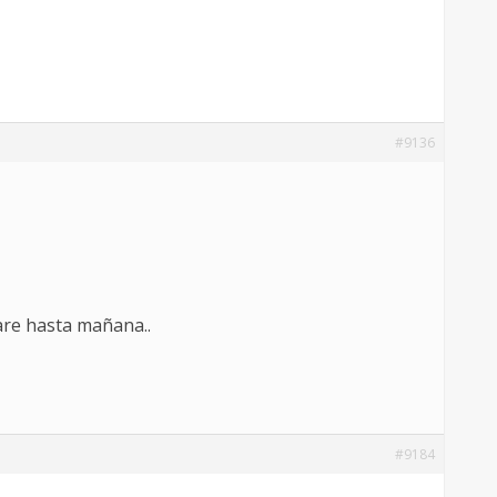
#9136
tare hasta mañana..
#9184