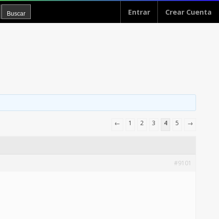
Entrar
Crear Cuenta
←
1
2
3
4
5
→
#9101