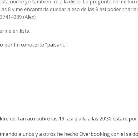
sta noche yo también iré a la disco. La pregunta del millón
 las 8 y me encantaría quedar a eso de las 9 así poder charla
37414289 (Alex)
erme en lista.
ero por fin conocerte "paisano".
ldre de Tarraco sobre las 19, asi q alla a las 20’30 estaré p
amando a unos y a otros he hecho Overbooking con el saldo 