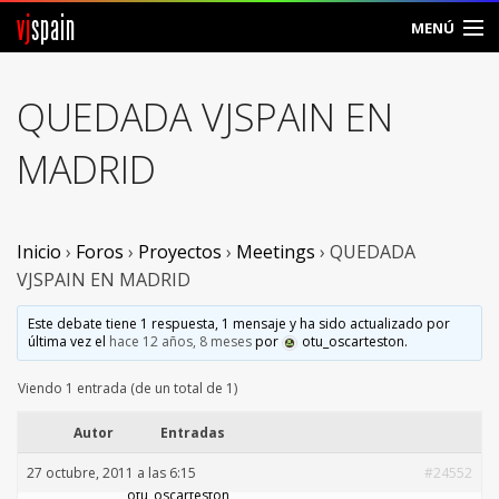
vj
spain
MENÚ
Comunidad
QUEDADA VJSPAIN EN
Foros
MADRID
Noticias
Vjspain
Inicio
›
Foros
›
Proyectos
›
Meetings
›
QUEDADA
VJSPAIN EN MADRID
Ayuda
Este debate tiene 1 respuesta, 1 mensaje y ha sido actualizado por
última vez el
hace 12 años, 8 meses
por
otu_oscarteston
.
Contacto
Viendo 1 entrada (de un total de 1)
Entrar
Autor
Entradas
Crear Cuenta
27 octubre, 2011 a las 6:15
#24552
otu_oscarteston