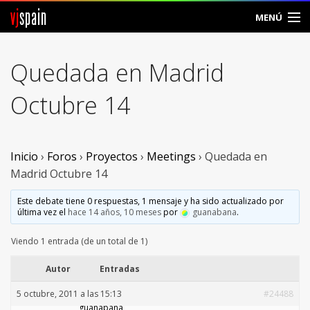
vj
spain
MENÚ
Comunidad
Quedada en Madrid
Foros
Octubre 14
Noticias
Vjspain
Inicio
›
Foros
›
Proyectos
›
Meetings
›
Quedada en
Madrid Octubre 14
Ayuda
Este debate tiene 0 respuestas, 1 mensaje y ha sido actualizado por
última vez el
hace 14 años, 10 meses
por
guanabana
.
Contacto
Viendo 1 entrada (de un total de 1)
Entrar
Autor
Entradas
Crear Cuenta
5 octubre, 2011 a las 15:13
#24488
guanabana