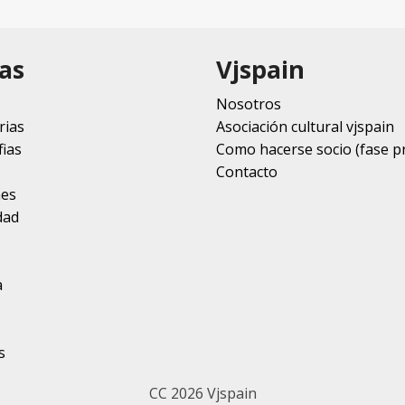
as
Vjspain
Nosotros
rias
Asociación cultural vjspain
ias
Como hacerse socio (fase p
Contacto
nes
dad
a
s
CC 2026 Vjspain