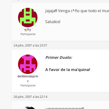
Jajaja!!! Venga c*ño que todo el 
Saludos!
vj fry
Participante
24 julio, 2007 a las 23:57
Primer Duelo:
A favor de la ma’quina!
derkleinsteprin
z
Participante
26 julio, 2007 a las 22:14
ummmmmmmmmm!!!