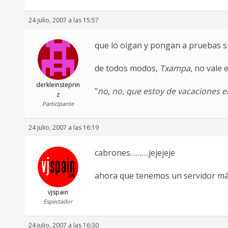
24 julio, 2007 a las 15:57
que lo oigan y pongan a pruebas su
de todos modos,
Txampa
, no vale
derkleinsteprin
"
no, no, que estoy de vacaciones en
z
Participante
24 julio, 2007 a las 16:19
cabrones……….jejejeje
ahora que tenemos un servidor má
vjspain
Espectador
24 julio, 2007 a las 16:30