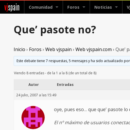
vj
spain
Comunidad
Foros
Noticias
V
Que’ pasote no?
Inicio
›
Foros
›
Web vjspain
›
Web vjspain.com
›
Que’ p
Este debate tiene 7 respuestas, 5 mensajes y ha sido actualizado por
Viendo 8 entradas - de la 1 a la 8 (de un total de 8)
Autor
Entradas
24 julio, 2007 a las 15:49
oye, pues eso… que que’ pasote lo 
El nº máximo de usuarios conectad