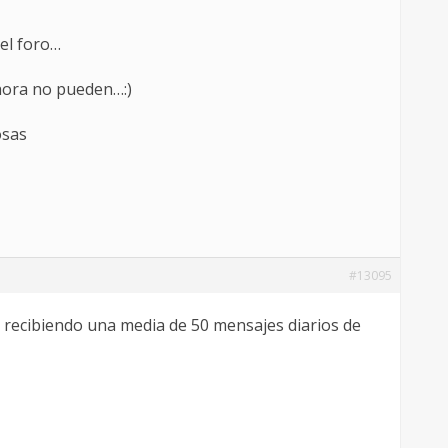
 el foro…
ahora no pueden…:)
osas
#13095
o recibiendo una media de 50 mensajes diarios de