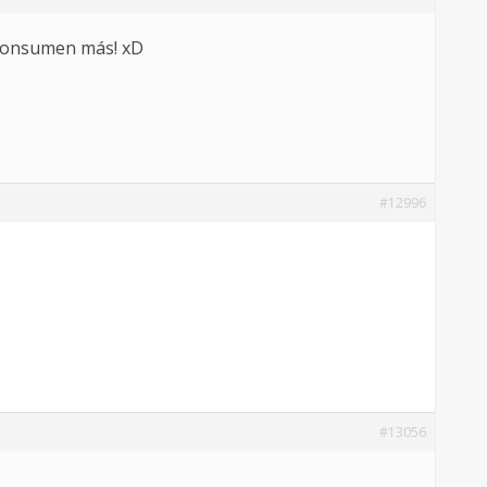
 consumen más! xD
#12996
#13056