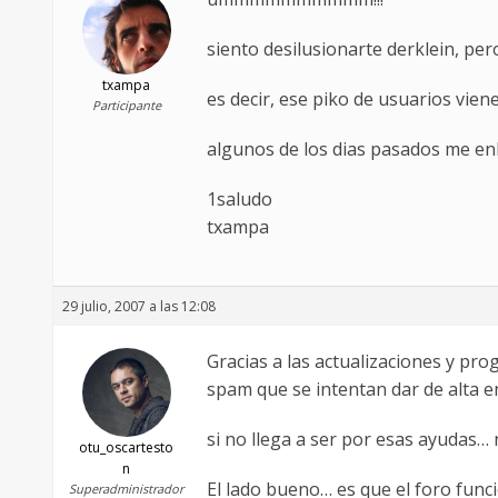
siento desilusionarte derklein, per
txampa
es decir, ese piko de usuarios vie
Participante
algunos de los dias pasados me enk
1saludo
txampa
29 julio, 2007 a las 12:08
Gracias a las actualizaciones y pr
spam que se intentan dar de alta en
si no llega a ser por esas ayudas…
otu_oscartesto
n
El lado bueno… es que el foro funci
Superadministrador