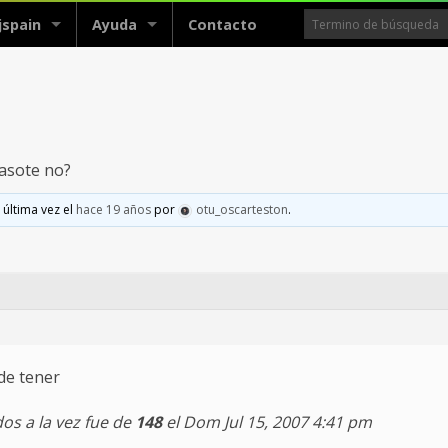
jspain
Ayuda
Contacto
asote no?
 última vez el
hace 19 años
por
otu_oscarteston
.
de tener
os a la vez fue de
148
el Dom Jul 15, 2007 4:41 pm