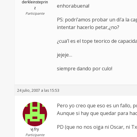
derkleinsteprin
enhorabuena!
z
Participante
PS: podri’amos probar un di’a la ca
intentar hacerlo petar,¿no?
¿cua’l es el tope teorico de capacid
jejeje…
siempre dando por culo!
24 julio, 2007 a las 15:53
Pero yo creo que eso es un fallo, p
Aunque si hay que quedar para ha
PD (que no nos oiga ni Oscar, ni Txam
vj fry
Participante