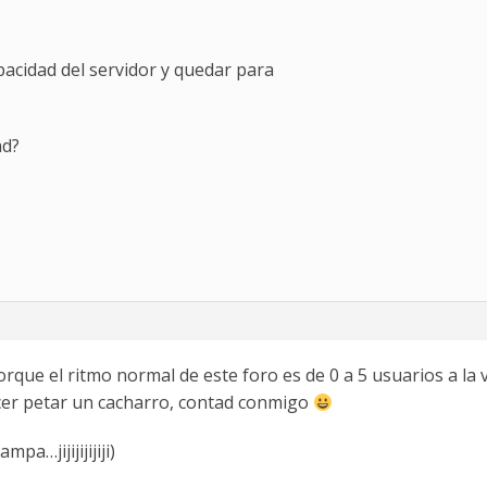
pacidad del servidor y quedar para
ad?
orque el ritmo normal de este foro es de 0 a 5 usuarios a la
cer petar un cacharro, contad conmigo
pa…jijijijijiji)