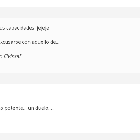
s capacidades, jejeje
 excusarse con aquello de…
 Eivissa!
"
s potente… un duelo…..