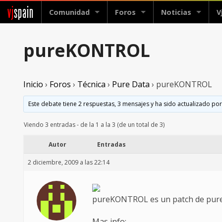
vj
spain
Comunidad
Foros
Noticias
V
pureKONTROL
Inicio
›
Foros
›
Técnica
›
Pure Data
›
pureKONTROL
Este debate tiene 2 respuestas, 3 mensajes y ha sido actualizado por
Viendo 3 entradas - de la 1 a la 3 (de un total de 3)
Autor
Entradas
2 diciembre, 2009 a las 22:14
pureKONTROL es un patch de pureda
Mas info: