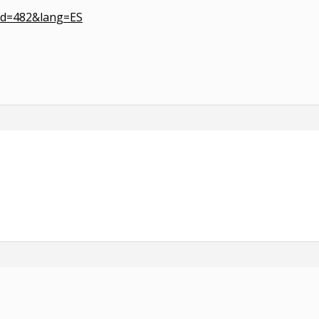
_id=482&lang=ES