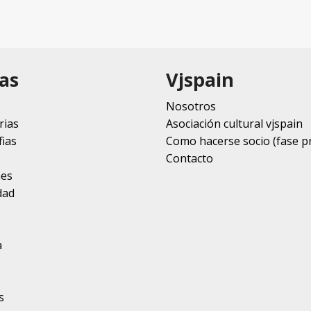
as
Vjspain
Nosotros
rias
Asociación cultural vjspain
ias
Como hacerse socio (fase p
Contacto
nes
dad
a
s