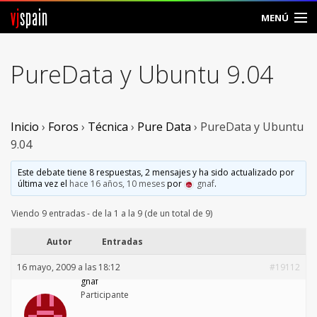
vj
spain
MENÚ
Comunidad
PureData y Ubuntu 9.04
Foros
Noticias
Inicio
›
Foros
›
Técnica
›
Pure Data
›
PureData y Ubuntu
9.04
Vjspain
Este debate tiene 8 respuestas, 2 mensajes y ha sido actualizado por
última vez el
hace 16 años, 10 meses
por
gnaf
.
Ayuda
Viendo 9 entradas - de la 1 a la 9 (de un total de 9)
Contacto
Autor
Entradas
Entrar
16 mayo, 2009 a las 18:12
#19112
gnaf
Crear Cuenta
Participante