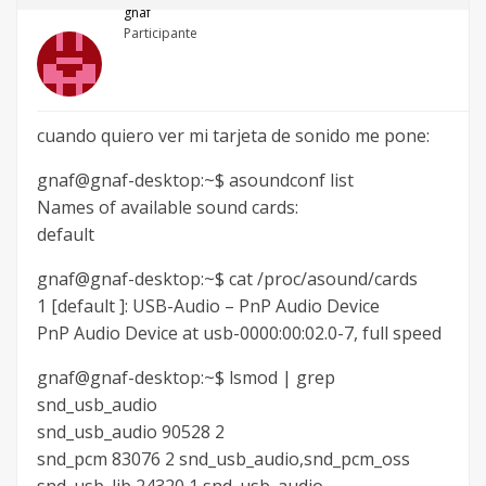
gnaf
Participante
cuando quiero ver mi tarjeta de sonido me pone:
gnaf@gnaf-desktop:~$ asoundconf list
Names of available sound cards:
default
gnaf@gnaf-desktop:~$ cat /proc/asound/cards
1 [default ]: USB-Audio – PnP Audio Device
PnP Audio Device at usb-0000:00:02.0-7, full speed
gnaf@gnaf-desktop:~$ lsmod | grep
snd_usb_audio
snd_usb_audio 90528 2
snd_pcm 83076 2 snd_usb_audio,snd_pcm_oss