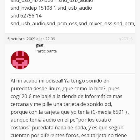
snd_usb_lib 24320 1 snd_usb_audio
snd_hwdep 15108 1 snd_usb_audio
snd 62756 14
snd_usb_audio,snd_pcm_oss,snd_mixer_oss,snd_pcm,sn
5 octubre, 2009 a las 22:09
#20318
gnaf
Participante
Al fin acabo mi odisea!! Ya tengo sonido en
puredata desde linux, ¿que como lo hice?, pues
cogí 20 € me bajé a la tienda de informática más
cercana y me pille una tarjeta de sonido pci,
porque con la tarjeta que yo tenía (C-media 6501 ) ,
aunque tenia audio en el pc "por los cuatro
costaos" puredata nada de nada, y es que según
cuentan por diferentes foros, esa tarjeta no tiene