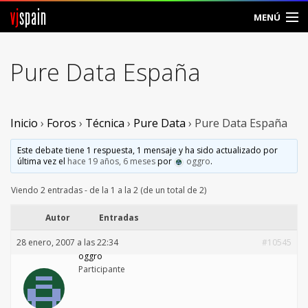
vj
spain
MENÚ
Comunidad
Pure Data España
Foros
Noticias
Inicio
›
Foros
›
Técnica
›
Pure Data
›
Pure Data España
Vjspain
Este debate tiene 1 respuesta, 1 mensaje y ha sido actualizado por
última vez el
hace 19 años, 6 meses
por
oggro
.
Ayuda
Viendo 2 entradas - de la 1 a la 2 (de un total de 2)
Contacto
Autor
Entradas
28 enero, 2007 a las 22:34
#10545
Entrar
oggro
Participante
Crear Cuenta