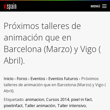
vj
spain
MENÚ
Comunidad
Próximos talleres de
Foros
animación que en
Noticias
Barcelona (Marzo) y Vigo (
Vjspain
Abril).
Ayuda
Contacto
Inicio
›
Foros
›
Eventos
›
Eventos futuros
›
Próximos
talleres de animación que en Barcelona (Marzo) y Vigo (
Entrar
Abril).
Etiquetado:
animacion
,
Cursos 2014
,
pixel in fact
,
Crear Cuenta
pixelinfact
,
Taller animación
,
Taller intensivo
,