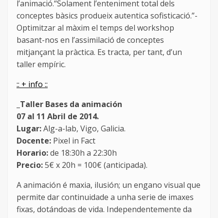
l’animació.“Solament l’enteniment total dels
conceptes bàsics produeix autentica sofisticació.”-
Optimitzar al màxim el temps del workshop
basant-nos en l’assimilació de conceptes
mitjançant la pràctica. Es tracta, per tant, d’un
taller empíric.
:: + info ::
_Taller Bases da animación
07 al 11 Abril de 2014.
Lugar:
Alg-a-lab, Vigo, Galicia.
Docente:
Pixel in Fact
Horario:
de 18:30h a 22:30h
Precio:
5€ x 20h = 100€ (anticipada).
A animación é maxia, ilusión; un engano visual que
permite dar continuidade a unha serie de imaxes
fixas, dotándoas de vida. Independentemente da