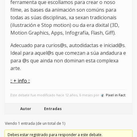
ferramenta que escollamos para crear o noso
filme, as bases da animación son comúns para
todas as súas disciplinas, xa sexan tradicionais
(ilustración e Stop motion) ou da era dixital (3D,
Motion Graphics, Apps, Infografía, Flash, Giff).
Adecuado para curios@s, autodidactas e iniciad@s.
Ideal para aquel@s que comezan a súa andadura e
para @s que ainda non dominan esta complexa
arte.
:: + info ::
Este debate fue modificado hace 12 años, 6 meses por
Pixel in Fact
.
Autor
Entradas
Viendo 1 entrada (de un total de 1)
Debes estar registrado para responder a este debate.