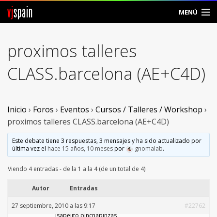
vj
spain
MENÚ
Comunidad
proximos talleres
Foros
CLASS.barcelona (AE+C4D)
Noticias
Vjspain
Inicio
›
Foros
›
Eventos
›
Cursos / Talleres / Workshop
›
proximos talleres CLASS.barcelona (AE+C4D)
Ayuda
Este debate tiene 3 respuestas, 3 mensajes y ha sido actualizado por
última vez el
hace 15 años, 10 meses
por
gnomalab
.
Contacto
Viendo 4 entradas - de la 1 a la 4 (de un total de 4)
Entrar
Autor
Entradas
Crear Cuenta
27 septiembre, 2010 a las 9:17
#22762
isabelito pinchapinzas