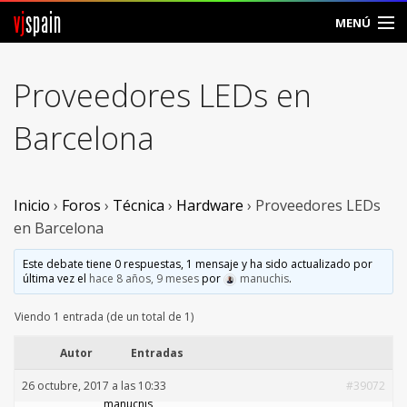
vj
spain
MENÚ
Comunidad
Proveedores LEDs en
Foros
Barcelona
Noticias
Vjspain
Inicio
›
Foros
›
Técnica
›
Hardware
›
Proveedores LEDs
en Barcelona
Ayuda
Este debate tiene 0 respuestas, 1 mensaje y ha sido actualizado por
última vez el
hace 8 años, 9 meses
por
manuchis
.
Contacto
Viendo 1 entrada (de un total de 1)
Entrar
Autor
Entradas
Crear Cuenta
26 octubre, 2017 a las 10:33
#39072
manuchis