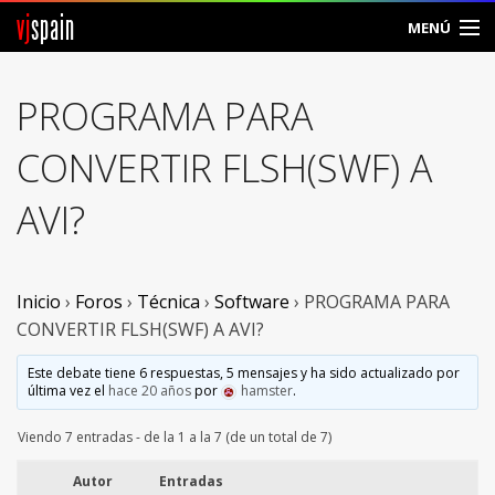
vj
spain
MENÚ
Comunidad
PROGRAMA PARA
Foros
CONVERTIR FLSH(SWF) A
Noticias
AVI?
Vjspain
Ayuda
Inicio
›
Foros
›
Técnica
›
Software
›
PROGRAMA PARA
CONVERTIR FLSH(SWF) A AVI?
Contacto
Este debate tiene 6 respuestas, 5 mensajes y ha sido actualizado por
última vez el
hace 20 años
por
hamster
.
Entrar
Viendo 7 entradas - de la 1 a la 7 (de un total de 7)
Crear Cuenta
Autor
Entradas