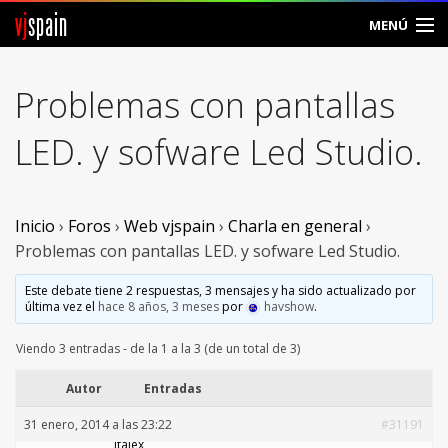
vj
spain
MENÚ
Comunidad
Problemas con pantallas
Foros
LED. y sofware Led Studio.
Noticias
Vjspain
Inicio
›
Foros
›
Web vjspain
›
Charla en general
›
Problemas con pantallas LED. y sofware Led Studio.
Ayuda
Este debate tiene 2 respuestas, 3 mensajes y ha sido actualizado por
última vez el
hace 8 años, 3 meses
por
havshow
.
Contacto
Viendo 3 entradas - de la 1 a la 3 (de un total de 3)
Entrar
Autor
Entradas
Crear Cuenta
31 enero, 2014 a las 23:22
#31191
italex