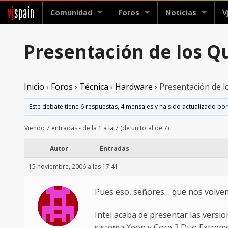
vj
spain
Comunidad
Foros
Noticias
V
Presentación de los Q
Inicio
›
Foros
›
Técnica
›
Hardware
›
Presentación de 
Este debate tiene 6 respuestas, 4 mensajes y ha sido actualizado por
Viendo 7 entradas - de la 1 a la 7 (de un total de 7)
Autor
Entradas
15 noviembre, 2006 a las 17:41
Pues eso, señores… que nos volve
Intel acaba de presentar las versi
sistema Xeon y Core 2 Duo Extrem