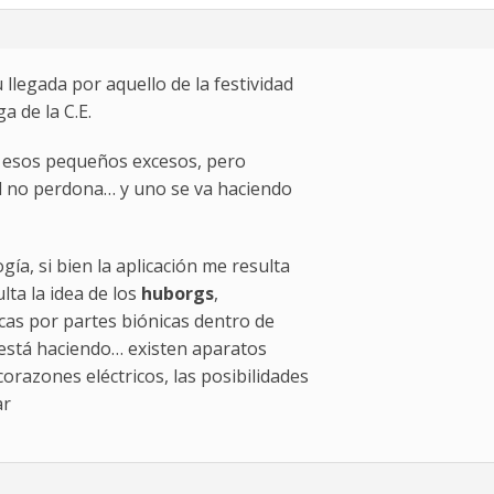
legada por aquello de la festividad
a de la C.E.
a esos pequeños excesos, pero
d no perdona… y uno se va haciendo
gía, si bien la aplicación me resulta
lta la idea de los
huborgs
,
icas por partes biónicas dentro de
 está haciendo… existen aparatos
 corazones eléctricos, las posibilidades
ar