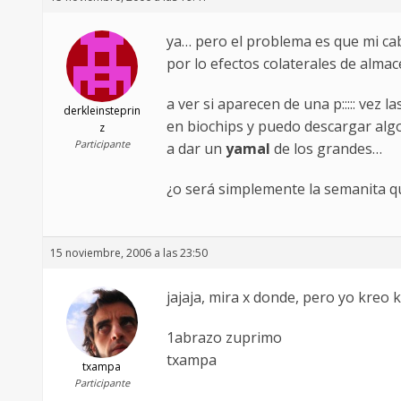
ya… pero el problema es que mi ca
por lo efectos colaterales de alma
a ver si aparecen de una p::::: vez
derkleinsteprin
en biochips y puedo descargar alg
z
Participante
a dar un
yamal
de los grandes…
¿o será simplemente la semanita qu
15 noviembre, 2006 a las 23:50
jajaja, mira x donde, pero yo kreo k
1abrazo zuprimo
txampa
txampa
Participante