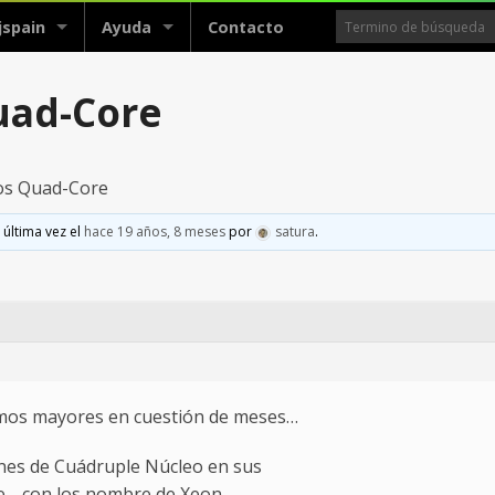
jspain
Ayuda
Contacto
uad-Core
los Quad-Core
 última vez el
hace 19 años, 8 meses
por
satura
.
mos mayores en cuestión de meses…
ones de Cuádruple Núcleo en sus
e… con los nombre de Xeon