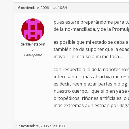
16 noviembre, 2006 a las 10:34
pues estaré preparándome para tu l
de la no-mancillada, y de la Promulg
es posible que mi estado se deba 
derkleinsteprin
también he de suponer que la eda
z
Participante
mayor… e incluso a mí me toca…
con respecto a lo de la nanotecnolo
interesante… más atractiva me resu
es decir, reemplazar partes biológ
nuestro cuerpo… que si bien ya se
ortopédicos, riñones artificiales, o
más extremas aún estñan por lleg
17 noviembre, 2006 a las 3:33