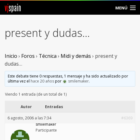
vj
spain
MENÚ
Comunidad
present y dudas…
Foros
Noticias
Inicio
›
Foros
›
Técnica
›
Midi y demás
›
present y
dudas…
Vjspain
Este debate tiene 0 respuestas, 1 mensaje y ha sido actualizado por
última vez el
hace 20 años
por
smilemaker
.
Ayuda
Viendo 1 entrada (de un total de 1)
Contacto
Autor
Entradas
Entrar
6 agosto, 2006 a las 7:34
#6369
smilemaker
Crear Cuenta
Participante