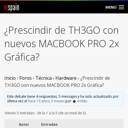
vj
spain
MENÚ
Comunidad
¿Prescindir de TH3GO con
Foros
nuevos MACBOOK PRO 2x
Noticias
Gráfica?
Vjspain
Ayuda
Inicio
›
Foros
›
Técnica
›
Hardware
›
¿Prescindir de
TH3GO con nuevos MACBOOK PRO 2x Gráfica?
Contacto
Este debate tiene 4 respuestas, 5 mensajes y ha sido actualizado por
última vez el
hace 13 años, 5 meses
por
m0de
.
Entrar
Viendo 5 entradas - de la 1 a la 5 (de un total de 5)
Crear Cuenta
Autor
Entradas